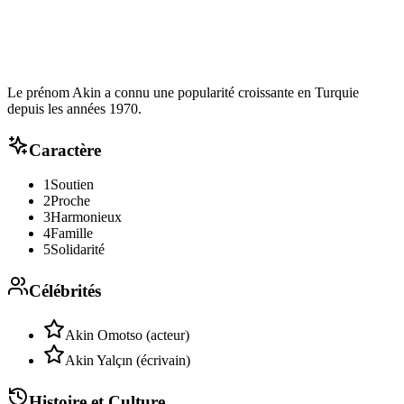
Le prénom Akin a connu une popularité croissante en Turquie
depuis les années 1970.
Caractère
1
Soutien
2
Proche
3
Harmonieux
4
Famille
5
Solidarité
Célébrités
Akin Omotso (acteur)
Akin Yalçın (écrivain)
Histoire et Culture