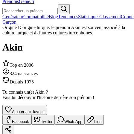
PrenomsGenie.fr
Générateur
Compatibilité
Blog
Tendances
Statistiques
Classement
Conne
Garçon
Origine
D'origine turque, le prénom Akin est souvent associé à la
culture turque et à d'autres cultures turcophones.
Akin
Top en
2006
324
naissances
Depuis
1975
Tu connais un(e)
Akin
?
Fais-lui découvrir l'histoire derrière son prénom !
Ajouter aux favoris
Facebook
Twitter
WhatsApp
Lien