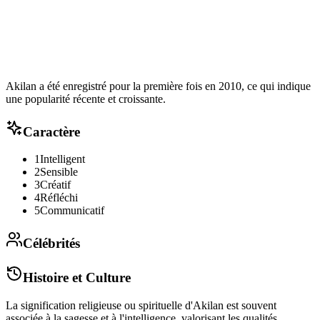
Akilan a été enregistré pour la première fois en 2010, ce qui indique
une popularité récente et croissante.
Caractère
1
Intelligent
2
Sensible
3
Créatif
4
Réfléchi
5
Communicatif
Célébrités
Histoire et Culture
La signification religieuse ou spirituelle d'Akilan est souvent
associée à la sagesse et à l'intelligence, valorisant les qualités