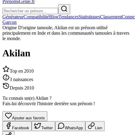
PrenomsGenie.fr
Générateur
Compatibilité
Blog
Tendances
Statistiques
Classement
Conne
Garçon
Origine
D'origine tamoule, Akilan est un prénom utilisé
principalement en Inde et dans les communautés tamoules à travers
le monde.
Akilan
Top en
2010
3
naissances
Depuis
2010
Tu connais un(e)
Akilan
?
Fais-lui découvrir l'histoire derrière son prénom !
Ajouter aux favoris
Facebook
Twitter
WhatsApp
Lien