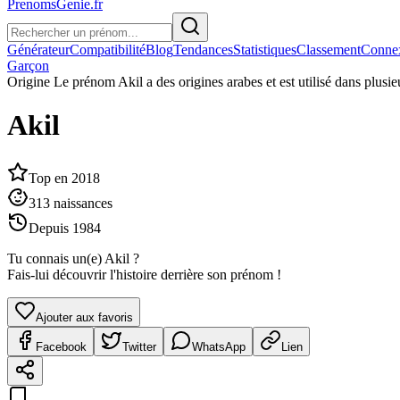
PrenomsGenie.fr
Générateur
Compatibilité
Blog
Tendances
Statistiques
Classement
Conne
Garçon
Origine
Le prénom Akil a des origines arabes et est utilisé dans plusie
Akil
Top en
2018
313
naissances
Depuis
1984
Tu connais un(e)
Akil
?
Fais-lui découvrir l'histoire derrière son prénom !
Ajouter aux favoris
Facebook
Twitter
WhatsApp
Lien