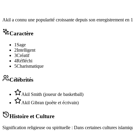
Akil a connu une popularité croissante depuis son enregistrement en 
Caractère
1
Sage
2
Intelligent
3
Créatif
4
Réfléchi
5
Charismatique
Célébrités
Akil Smith (joueur de basketball)
Akil Gibran (poète et écrivain)
Histoire et Culture
Signification religieuse ou spirituelle : Dans certaines cultures islami