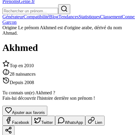
PrenomsGenie.fr
Générateur
Compatibilité
Blog
Tendances
Statistiques
Classement
Conne
Garçon
Origine
Le prénom Akhmed est d'origine arabe, dérivé du nom
Ahmad.
Akhmed
Top en
2010
28
naissances
Depuis
2008
Tu connais un(e)
Akhmed
?
Fais-lui découvrir l'histoire derrière son prénom !
Ajouter aux favoris
Facebook
Twitter
WhatsApp
Lien