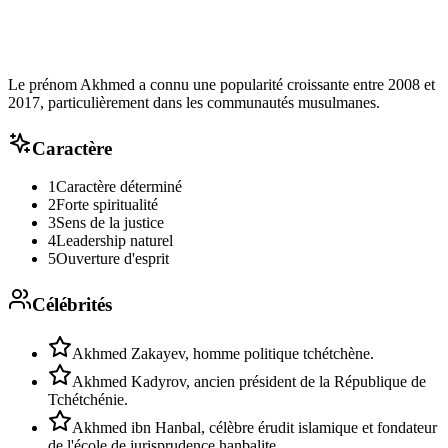
Le prénom Akhmed a connu une popularité croissante entre 2008 et
2017, particulièrement dans les communautés musulmanes.
Caractère
1
Caractère déterminé
2
Forte spiritualité
3
Sens de la justice
4
Leadership naturel
5
Ouverture d'esprit
Célébrités
Akhmed Zakayev, homme politique tchétchène.
Akhmed Kadyrov, ancien président de la République de
Tchétchénie.
Akhmed ibn Hanbal, célèbre érudit islamique et fondateur
de l'école de jurisprudence hanbalite.