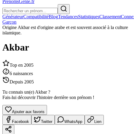
PrenomsGenie.fr
Générateur
Compatibilité
Blog
Tendances
Statistiques
Classement
Conne
Garçon
Origine
Akbar est d'origine arabe et est souvent associé à la culture
islamique.
Akbar
Top en
2005
6
naissances
Depuis
2005
Tu connais un(e)
Akbar
?
Fais-lui découvrir l'histoire derrière son prénom !
Ajouter aux favoris
Facebook
Twitter
WhatsApp
Lien