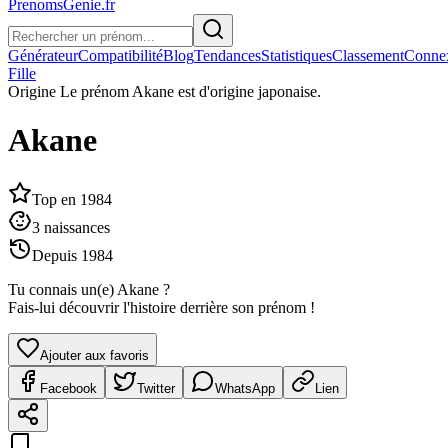
PrenomsGenie.fr
Générateur
Compatibilité
Blog
Tendances
Statistiques
Classement
Conne
Fille
Origine
Le prénom Akane est d'origine japonaise.
Akane
Top en
1984
3
naissances
Depuis
1984
Tu connais un(e)
Akane
?
Fais-lui découvrir l'histoire derrière son prénom !
Ajouter aux favoris
Facebook
Twitter
WhatsApp
Lien