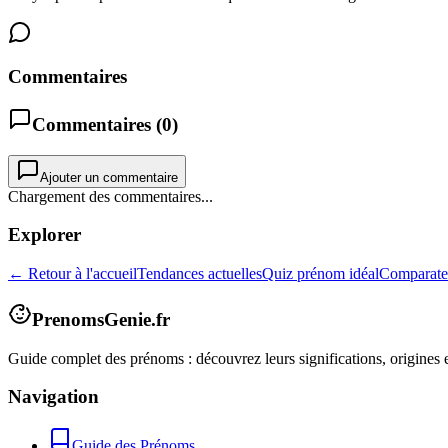
Commentaires
Commentaires (
0
)
Ajouter un commentaire
Chargement des commentaires...
Explorer
← Retour à l'accueil
Tendances actuelles
Quiz prénom idéal
Comparate
PrenomsGenie.fr
Guide complet des prénoms : découvrez leurs significations, origines e
Navigation
Guide des Prénoms