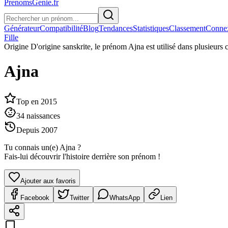
PrenomsGenie.fr
Générateur
Compatibilité
Blog
Tendances
Statistiques
Classement
Conne
Fille
Origine
D'origine sanskrite, le prénom Ajna est utilisé dans plusieurs 
Ajna
Top en
2015
34
naissances
Depuis
2007
Tu connais un(e)
Ajna
?
Fais-lui découvrir l'histoire derrière son prénom !
Ajouter aux favoris
Facebook
Twitter
WhatsApp
Lien