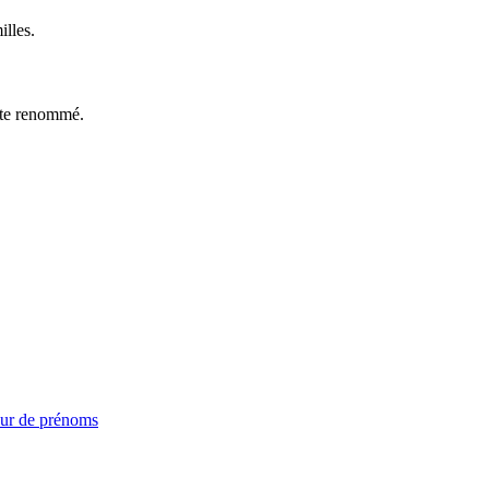
illes.
ste renommé.
ur de prénoms