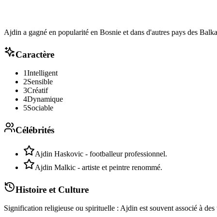
Ajdin a gagné en popularité en Bosnie et dans d'autres pays des Balk
Caractère
1
Intelligent
2
Sensible
3
Créatif
4
Dynamique
5
Sociable
Célébrités
Ajdin Haskovic - footballeur professionnel.
Ajdin Malkic - artiste et peintre renommé.
Histoire et Culture
Signification religieuse ou spirituelle : Ajdin est souvent associé à de