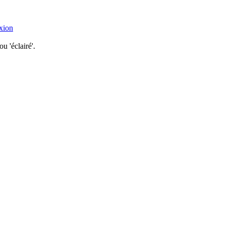
xion
u 'éclairé'.