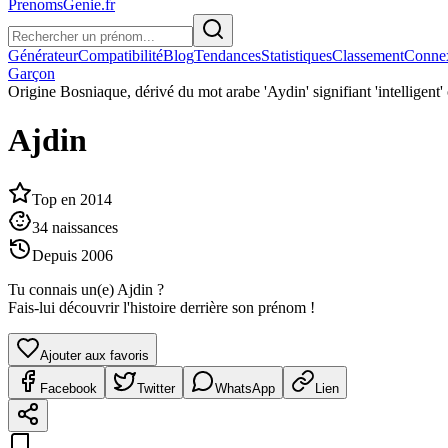
PrenomsGenie.fr
Générateur
Compatibilité
Blog
Tendances
Statistiques
Classement
Conne
Garçon
Origine
Bosniaque, dérivé du mot arabe 'Aydin' signifiant 'intelligent' o
Ajdin
Top en
2014
34
naissances
Depuis
2006
Tu connais un(e)
Ajdin
?
Fais-lui découvrir l'histoire derrière son prénom !
Ajouter aux favoris
Facebook
Twitter
WhatsApp
Lien