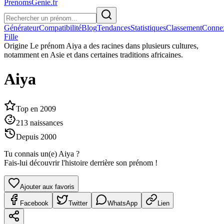
PrenomsGenie.fr
Générateur
Compatibilité
Blog
Tendances
Statistiques
Classement
Conne
Fille
Origine
Le prénom Aiya a des racines dans plusieurs cultures,
notamment en Asie et dans certaines traditions africaines.
Aiya
Top en
2009
213
naissances
Depuis
2000
Tu connais un(e)
Aiya
?
Fais-lui découvrir l'histoire derrière son prénom !
Ajouter aux favoris
Facebook
Twitter
WhatsApp
Lien