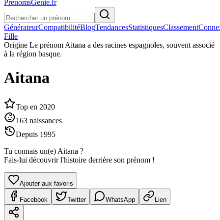
PrenomsGenie.fr
Générateur
Compatibilité
Blog
Tendances
Statistiques
Classement
Conne
Fille
Origine
Le prénom Aitana a des racines espagnoles, souvent associé
à la région basque.
Aitana
Top en
2020
163
naissances
Depuis
1995
Tu connais un(e)
Aitana
?
Fais-lui découvrir l'histoire derrière son prénom !
Ajouter aux favoris
Facebook
Twitter
WhatsApp
Lien