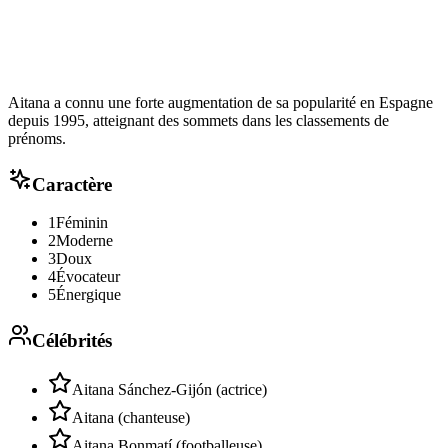
Aitana a connu une forte augmentation de sa popularité en Espagne
depuis 1995, atteignant des sommets dans les classements de
prénoms.
Caractère
1
Féminin
2
Moderne
3
Doux
4
Évocateur
5
Énergique
Célébrités
Aitana Sánchez-Gijón (actrice)
Aitana (chanteuse)
Aitana Bonmatí (footballeuse)