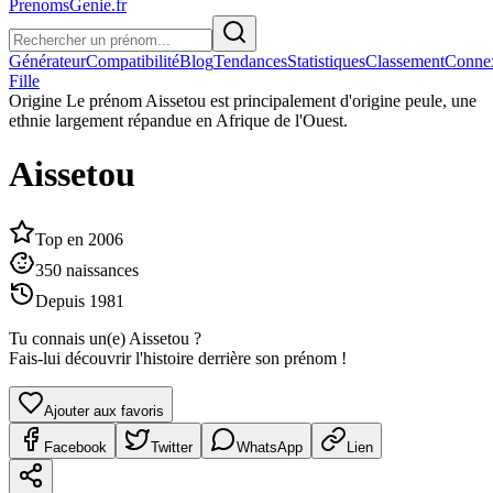
PrenomsGenie.fr
Générateur
Compatibilité
Blog
Tendances
Statistiques
Classement
Conne
Fille
Origine
Le prénom Aissetou est principalement d'origine peule, une
ethnie largement répandue en Afrique de l'Ouest.
Aissetou
Top en
2006
350
naissances
Depuis
1981
Tu connais un(e)
Aissetou
?
Fais-lui découvrir l'histoire derrière son prénom !
Ajouter aux favoris
Facebook
Twitter
WhatsApp
Lien