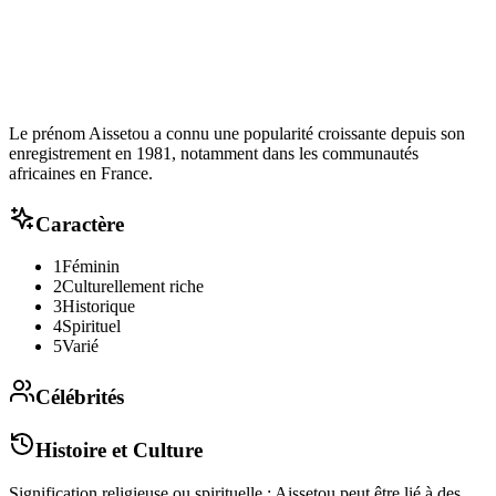
Le prénom Aissetou a connu une popularité croissante depuis son
enregistrement en 1981, notamment dans les communautés
africaines en France.
Caractère
1
Féminin
2
Culturellement riche
3
Historique
4
Spirituel
5
Varié
Célébrités
Histoire et Culture
Signification religieuse ou spirituelle : Aissetou peut être lié à des