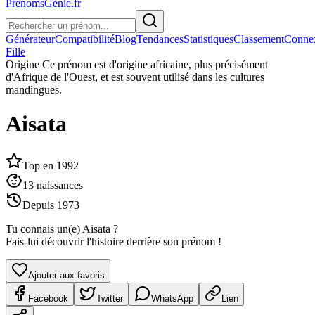
PrenomsGenie.fr
Générateur
Compatibilité
Blog
Tendances
Statistiques
Classement
Conne
Fille
Origine
Ce prénom est d'origine africaine, plus précisément
d'Afrique de l'Ouest, et est souvent utilisé dans les cultures
mandingues.
Aisata
Top en
1992
13
naissances
Depuis
1973
Tu connais un(e)
Aisata
?
Fais-lui découvrir l'histoire derrière son prénom !
Ajouter aux favoris
Facebook
Twitter
WhatsApp
Lien