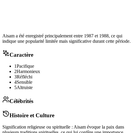
Aisam a été enregistré principalement entre 1987 et 1988, ce qui
indique une popularité limitée mais significative durant cette période.
Caractère
1
Pacifique
2
Harmonieux
3
Réfléchi
4
Sensible
5
Altruiste
Célébrités
Histoire et Culture
Signification religieuse ou spirituelle : Aisam évoque la paix dans
plusieurs traditions spirituelles, ce qui lui confère une importance