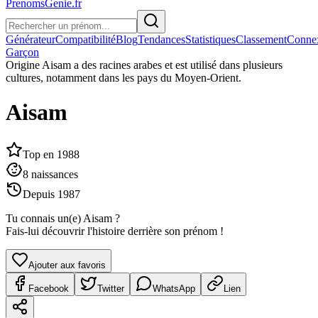
PrenomsGenie.fr
Générateur
Compatibilité
Blog
Tendances
Statistiques
Classement
Conne
Garçon
Origine
Aisam a des racines arabes et est utilisé dans plusieurs
cultures, notamment dans les pays du Moyen-Orient.
Aisam
Top en
1988
8
naissances
Depuis
1987
Tu connais un(e)
Aisam
?
Fais-lui découvrir l'histoire derrière son prénom !
Ajouter aux favoris
Facebook
Twitter
WhatsApp
Lien