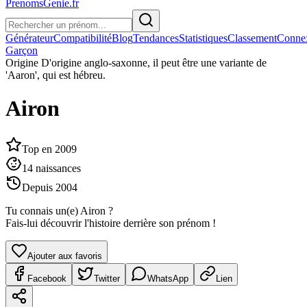
PrenomsGenie.fr
Générateur
Compatibilité
Blog
Tendances
Statistiques
Classement
Conne
Garçon
Origine
D'origine anglo-saxonne, il peut être une variante de
'Aaron', qui est hébreu.
Airon
Top en
2009
14
naissances
Depuis
2004
Tu connais un(e)
Airon
?
Fais-lui découvrir l'histoire derrière son prénom !
Ajouter aux favoris
Facebook
Twitter
WhatsApp
Lien