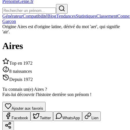
PrenomsGenie.fr
Générateur
Compatibilité
Blog
Tendances
Statistiques
Classement
Conne
Garçon
Origine
Aires est d'origine latine, dérivé du mot 'aer', qui signifie
'air'.
Aires
Top en
1972
8
naissances
Depuis
1972
Tu connais un(e)
Aires
?
Fais-lui découvrir l'histoire derrière son prénom !
Ajouter aux favoris
Facebook
Twitter
WhatsApp
Lien