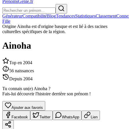
PrenomsGenie.fr
Générateur
Compatibilité
Blog
Tendances
Statistiques
Classement
Conne
Fille
Origine
Ainoha est d'origine basque et est lié à des racines
culturelles spécifiques de la région.
Ainoha
Top en
2004
56
naissances
Depuis
2004
Tu connais un(e)
Ainoha
?
Fais-lui découvrir l'histoire derrière son prénom !
Ajouter aux favoris
Facebook
Twitter
WhatsApp
Lien