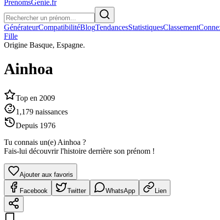
PrenomsGenie.fr
Générateur
Compatibilité
Blog
Tendances
Statistiques
Classement
Conne
Fille
Origine
Basque, Espagne.
Ainhoa
Top en
2009
1,179
naissances
Depuis
1976
Tu connais un(e)
Ainhoa
?
Fais-lui découvrir l'histoire derrière son prénom !
Ajouter aux favoris
Facebook
Twitter
WhatsApp
Lien