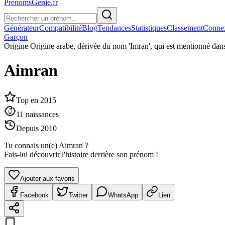
PrenomsGenie.fr
Générateur
Compatibilité
Blog
Tendances
Statistiques
Classement
Conne
Garçon
Origine
Origine arabe, dérivée du nom 'Imran', qui est mentionné dan
Aimran
Top en
2015
11
naissances
Depuis
2010
Tu connais un(e)
Aimran
?
Fais-lui découvrir l'histoire derrière son prénom !
Ajouter aux favoris
Facebook
Twitter
WhatsApp
Lien