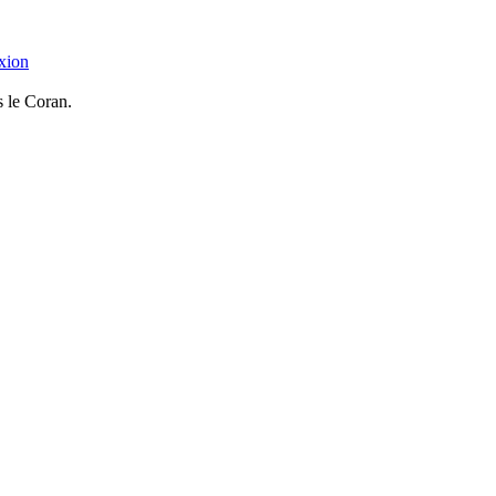
xion
s le Coran.