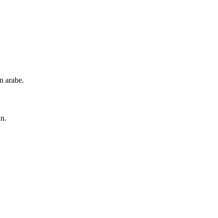
n arabe.
an.