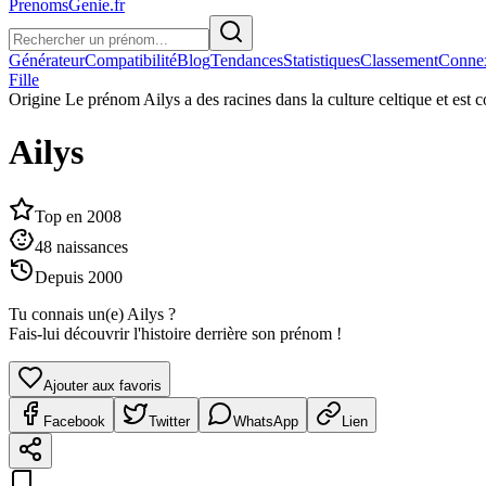
PrenomsGenie.fr
Générateur
Compatibilité
Blog
Tendances
Statistiques
Classement
Conne
Fille
Origine
Le prénom Ailys a des racines dans la culture celtique et es
Ailys
Top en
2008
48
naissances
Depuis
2000
Tu connais un(e)
Ailys
?
Fais-lui découvrir l'histoire derrière son prénom !
Ajouter aux favoris
Facebook
Twitter
WhatsApp
Lien