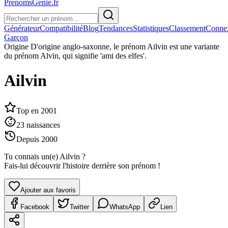
PrenomsGenie.fr
Générateur
Compatibilité
Blog
Tendances
Statistiques
Classement
Conne
Garçon
Origine
D'origine anglo-saxonne, le prénom Ailvin est une variante
du prénom Alvin, qui signifie 'ami des elfes'.
Ailvin
Top en
2001
23
naissances
Depuis
2000
Tu connais un(e)
Ailvin
?
Fais-lui découvrir l'histoire derrière son prénom !
Ajouter aux favoris
Facebook
Twitter
WhatsApp
Lien