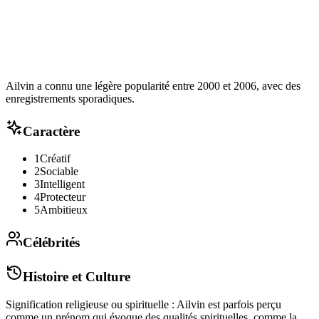
Ailvin a connu une légère popularité entre 2000 et 2006, avec des
enregistrements sporadiques.
Caractère
1
Créatif
2
Sociable
3
Intelligent
4
Protecteur
5
Ambitieux
Célébrités
Histoire et Culture
Signification religieuse ou spirituelle : Ailvin est parfois perçu
comme un prénom qui évoque des qualités spirituelles, comme la