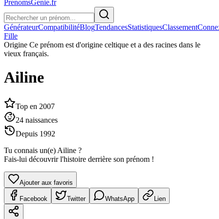
PrenomsGenie.fr
Générateur
Compatibilité
Blog
Tendances
Statistiques
Classement
Conne
Fille
Origine
Ce prénom est d'origine celtique et a des racines dans le
vieux français.
Ailine
Top en
2007
24
naissances
Depuis
1992
Tu connais un(e)
Ailine
?
Fais-lui découvrir l'histoire derrière son prénom !
Ajouter aux favoris
Facebook
Twitter
WhatsApp
Lien