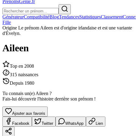
PrenomsGenie.fr
Générateur
Compatibilité
Blog
Tendances
Statistiques
Classement
Conne
Fille
Origine
Le prénom Aileen est d'origine irlandaise et est une variante
d'Évelyn.
Aileen
Top en
2008
315
naissances
Depuis
1980
Tu connais un(e)
Aileen
?
Fais-lui découvrir l'histoire derrière son prénom !
Ajouter aux favoris
Facebook
Twitter
WhatsApp
Lien