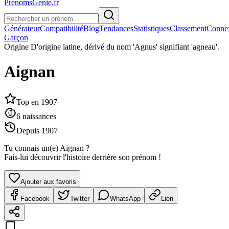
PrenomsGenie.fr
Générateur
Compatibilité
Blog
Tendances
Statistiques
Classement
Conne
Garçon
Origine
D'origine latine, dérivé du nom 'Agnus' signifiant 'agneau'.
Aignan
Top en
1907
6
naissances
Depuis
1907
Tu connais un(e)
Aignan
?
Fais-lui découvrir l'histoire derrière son prénom !
Ajouter aux favoris
Facebook
Twitter
WhatsApp
Lien