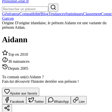
PrenomsGenie.fr
Générateur
Compatibilité
Blog
Tendances
Statistiques
Classement
Conne
Garçon
Origine
D'origine irlandaise, le prénom Aidann est une variante du
prénom Aidan.
Aidann
Top en
2010
36
naissances
Depuis
2005
Tu connais un(e)
Aidann
?
Fais-lui découvrir l'histoire derrière son prénom !
Ajouter aux favoris
Facebook
Twitter
WhatsApp
Lien