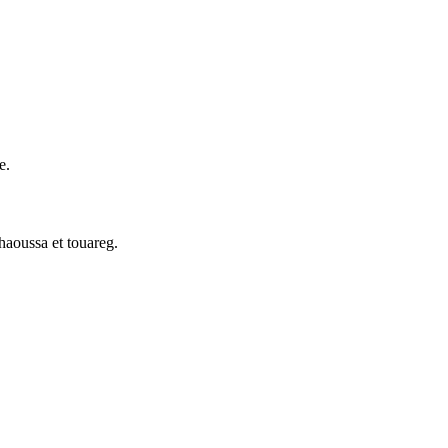
e.
haoussa et touareg.