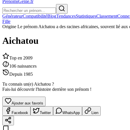
PrenomsGenie.fr
Générateur
Compatibilité
Blog
Tendances
Statistiques
Classement
Conne
Fille
Origine
Le prénom Aichatou a des racines africaines, souvent lié aux 
Aichatou
Top en
2009
106
naissances
Depuis
1985
Tu connais un(e)
Aichatou
?
Fais-lui découvrir l'histoire derrière son prénom !
Ajouter aux favoris
Facebook
Twitter
WhatsApp
Lien