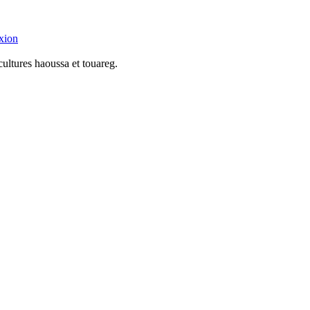
xion
cultures haoussa et touareg.