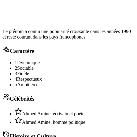
Le prénom a connu une popularité croissante dans les années 1990
et reste courant dans les pays francophones.
Caractère
1
Dynamique
2
Sociable
3
Fidèle
4
Respectueux
5
Ambitieux
Célébrités
Ahmed Amine, écrivain et poète
Ahmed Amine, homme politique
Histoire et Culture