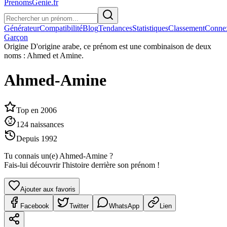
PrenomsGenie.fr
Générateur
Compatibilité
Blog
Tendances
Statistiques
Classement
Conne
Garçon
Origine
D'origine arabe, ce prénom est une combinaison de deux
noms : Ahmed et Amine.
Ahmed-Amine
Top en
2006
124
naissances
Depuis
1992
Tu connais un(e)
Ahmed-Amine
?
Fais-lui découvrir l'histoire derrière son prénom !
Ajouter aux favoris
Facebook
Twitter
WhatsApp
Lien