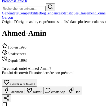
PrenomsGenie.fr
Générateur
Compatibilité
Blog
Tendances
Statistiques
Classement
Conne
Garçon
Origine
D'origine arabe, ce prénom est utilisé dans plusieurs culture
Ahmed-Amin
Top en
1993
3
naissances
Depuis
1993
Tu connais un(e)
Ahmed-Amin
?
Fais-lui découvrir l'histoire derrière son prénom !
Ajouter aux favoris
Facebook
Twitter
WhatsApp
Lien