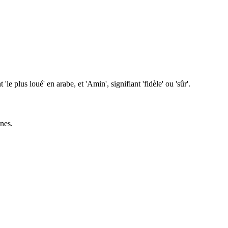
lus loué' en arabe, et 'Amin', signifiant 'fidèle' ou 'sûr'.
nes.