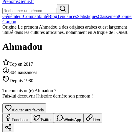
PrenomsGenie.fr
Générateur
Compatibilité
Blog
Tendances
Statistiques
Classement
Conne
Garçon
Origine
Le prénom Ahmadou a des origines arabes et est largement
utilisé dans les cultures africaines, notamment en Afrique de l'Ouest.
Ahmadou
Top en
2017
304
naissances
Depuis
1980
Tu connais un(e)
Ahmadou
?
Fais-lui découvrir l'histoire derrière son prénom !
Ajouter aux favoris
Facebook
Twitter
WhatsApp
Lien