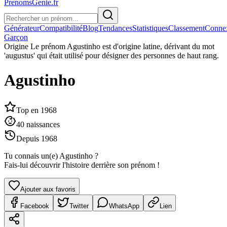
PrenomsGenie.fr
Générateur
Compatibilité
Blog
Tendances
Statistiques
Classement
Conne
Garçon
Origine
Le prénom Agustinho est d'origine latine, dérivant du mot
'augustus' qui était utilisé pour désigner des personnes de haut rang.
Agustinho
Top en
1968
40
naissances
Depuis
1968
Tu connais un(e)
Agustinho
?
Fais-lui découvrir l'histoire derrière son prénom !
Ajouter aux favoris
Facebook
Twitter
WhatsApp
Lien