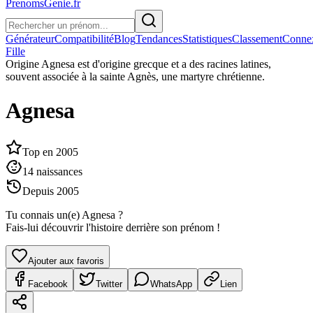
PrenomsGenie.fr
Générateur
Compatibilité
Blog
Tendances
Statistiques
Classement
Conne
Fille
Origine
Agnesa est d'origine grecque et a des racines latines,
souvent associée à la sainte Agnès, une martyre chrétienne.
Agnesa
Top en
2005
14
naissances
Depuis
2005
Tu connais un(e)
Agnesa
?
Fais-lui découvrir l'histoire derrière son prénom !
Ajouter aux favoris
Facebook
Twitter
WhatsApp
Lien