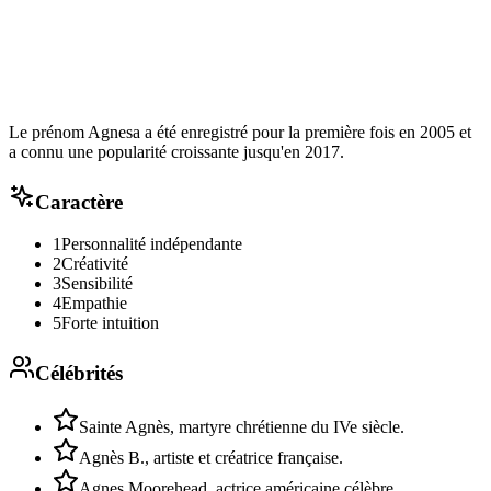
Le prénom Agnesa a été enregistré pour la première fois en 2005 et
a connu une popularité croissante jusqu'en 2017.
Caractère
1
Personnalité indépendante
2
Créativité
3
Sensibilité
4
Empathie
5
Forte intuition
Célébrités
Sainte Agnès, martyre chrétienne du IVe siècle.
Agnès B., artiste et créatrice française.
Agnes Moorehead, actrice américaine célèbre.