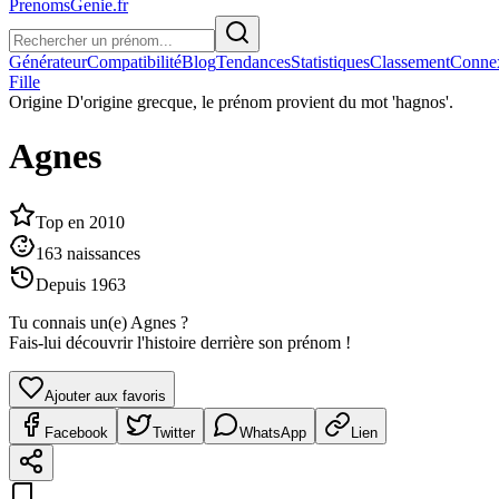
PrenomsGenie.fr
Générateur
Compatibilité
Blog
Tendances
Statistiques
Classement
Conne
Fille
Origine
D'origine grecque, le prénom provient du mot 'hagnos'.
Agnes
Top en
2010
163
naissances
Depuis
1963
Tu connais un(e)
Agnes
?
Fais-lui découvrir l'histoire derrière son prénom !
Ajouter aux favoris
Facebook
Twitter
WhatsApp
Lien