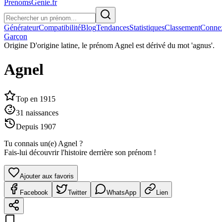
PrenomsGenie.fr
Générateur
Compatibilité
Blog
Tendances
Statistiques
Classement
Conne
Garçon
Origine
D'origine latine, le prénom Agnel est dérivé du mot 'agnus'.
Agnel
Top en
1915
31
naissances
Depuis
1907
Tu connais un(e)
Agnel
?
Fais-lui découvrir l'histoire derrière son prénom !
Ajouter aux favoris
Facebook
Twitter
WhatsApp
Lien