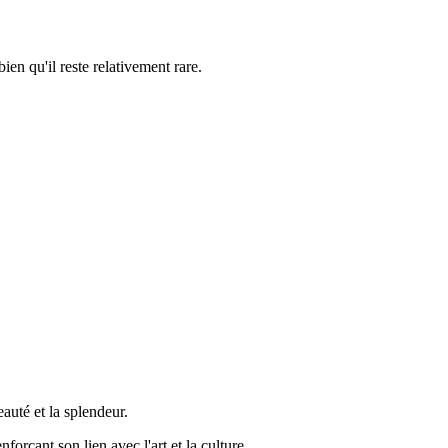
en qu'il reste relativement rare.
auté et la splendeur.
forçant son lien avec l'art et la culture.