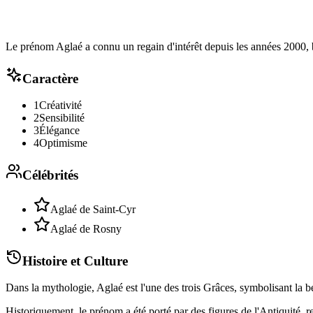
Le prénom Aglaé a connu un regain d'intérêt depuis les années 2000, bi
Caractère
1
Créativité
2
Sensibilité
3
Élégance
4
Optimisme
Célébrités
Aglaé de Saint-Cyr
Aglaé de Rosny
Histoire et Culture
Dans la mythologie, Aglaé est l'une des trois Grâces, symbolisant la be
Historiquement, le prénom a été porté par des figures de l'Antiquité, ren