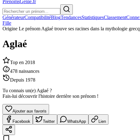
PrenomsGenie.fr
Générateur
Compatibilité
Blog
Tendances
Statistiques
Classement
Conne
Fille
Origine
Le prénom Aglaé trouve ses racines dans la mythologie grecq
Aglaé
Top en
2018
478
naissances
Depuis
1978
Tu connais un(e)
Aglaé
?
Fais-lui découvrir l'histoire derrière son prénom !
Ajouter aux favoris
Facebook
Twitter
WhatsApp
Lien