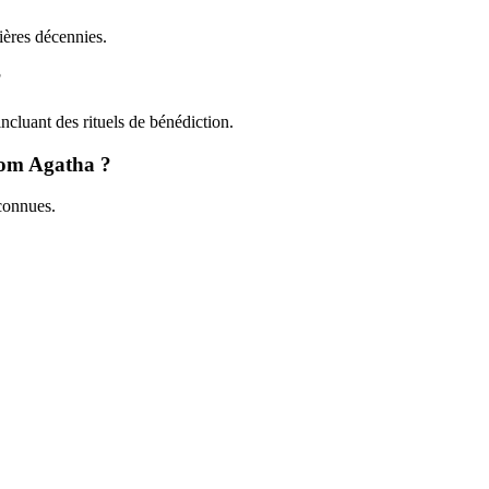
ières décennies.
?
incluant des rituels de bénédiction.
énom Agatha ?
connues.