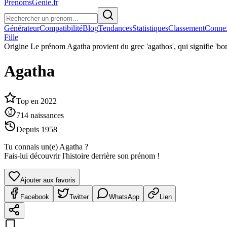
PrenomsGenie.fr
Générateur
Compatibilité
Blog
Tendances
Statistiques
Classement
Conne
Fille
Origine
Le prénom Agatha provient du grec 'agathos', qui signifie 'bon
Agatha
Top en
2022
714
naissances
Depuis
1958
Tu connais un(e)
Agatha
?
Fais-lui découvrir l'histoire derrière son prénom !
Ajouter aux favoris
Facebook
Twitter
WhatsApp
Lien