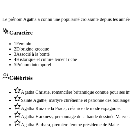
Le prénom Agatha a connu une popularité croissante depuis les années
Caractère
1
Féminin
2
D'origine grecque
3
Associé à la bonté
4
Historique et culturellement riche
5
Prénom intemporel
Célébrités
Agatha Christie, romancière britannique connue pour ses int
Sainte Agathe, martyre chrétienne et patronne des boulange
Agatha Ruiz de la Prada, créatrice de mode espagnole.
Agatha Harkness, personnage de la bande dessinée Marvel.
Agatha Barbara, première femme présidente de Malte.