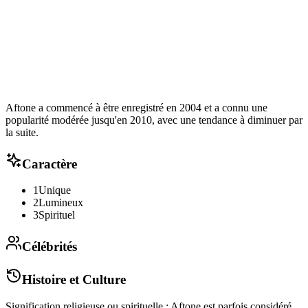
Aftone a commencé à être enregistré en 2004 et a connu une
popularité modérée jusqu'en 2010, avec une tendance à diminuer par
la suite.
Caractère
1
Unique
2
Lumineux
3
Spirituel
Célébrités
Histoire et Culture
Signification religieuse ou spirituelle : Aftone est parfois considéré