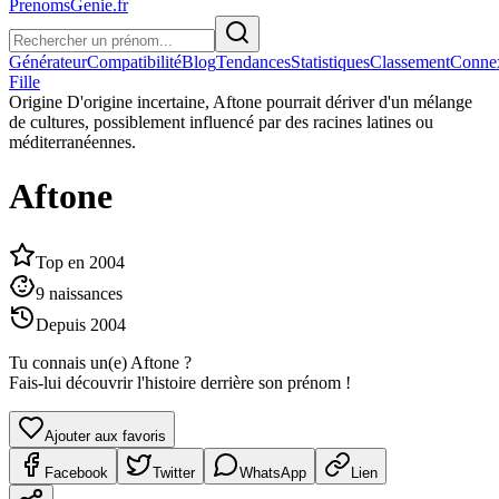
PrenomsGenie.fr
Générateur
Compatibilité
Blog
Tendances
Statistiques
Classement
Conne
Fille
Origine
D'origine incertaine, Aftone pourrait dériver d'un mélange
de cultures, possiblement influencé par des racines latines ou
méditerranéennes.
Aftone
Top en
2004
9
naissances
Depuis
2004
Tu connais un(e)
Aftone
?
Fais-lui découvrir l'histoire derrière son prénom !
Ajouter aux favoris
Facebook
Twitter
WhatsApp
Lien