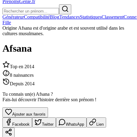
PrenomsGenie.fr
Générateur
Compatibilité
Blog
Tendances
Statistiques
Classement
Conne
Fille
Origine
Afsana est d'origine arabe et est souvent utilisé dans les
cultures musulmanes.
Afsana
Top en
2014
8
naissances
Depuis
2014
Tu connais un(e)
Afsana
?
Fais-lui découvrir l'histoire derrière son prénom !
Ajouter aux favoris
Facebook
Twitter
WhatsApp
Lien