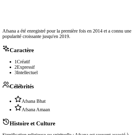
Afsana a été enregistré pour la première fois en 2014 et a connu une
popularité croissante jusqu'en 2019.
Caractère
1
Créatif
2
Expressif
3
Intellectuel
Célébrités
Afsana Bhat
Afsana Amaan
Histoire et Culture
Signification religieuse ou spirituelle : Afsana est souvent associé à