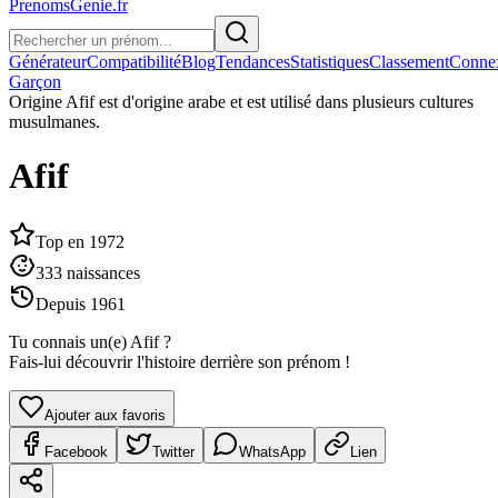
PrenomsGenie.fr
Générateur
Compatibilité
Blog
Tendances
Statistiques
Classement
Conne
Garçon
Origine
Afif est d'origine arabe et est utilisé dans plusieurs cultures
musulmanes.
Afif
Top en
1972
333
naissances
Depuis
1961
Tu connais un(e)
Afif
?
Fais-lui découvrir l'histoire derrière son prénom !
Ajouter aux favoris
Facebook
Twitter
WhatsApp
Lien