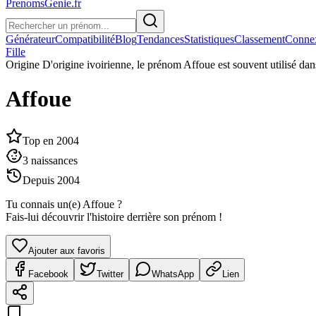
PrenomsGenie.fr
Générateur
Compatibilité
Blog
Tendances
Statistiques
Classement
Conne
Fille
Origine
D'origine ivoirienne, le prénom Affoue est souvent utilisé dan
Affoue
Top en
2004
3
naissances
Depuis
2004
Tu connais un(e)
Affoue
?
Fais-lui découvrir l'histoire derrière son prénom !
Ajouter aux favoris
Facebook
Twitter
WhatsApp
Lien