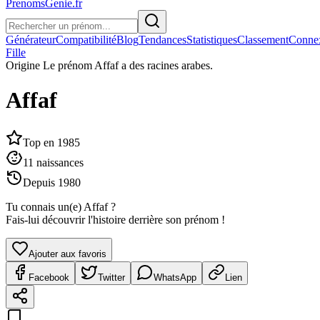
PrenomsGenie.fr
Générateur
Compatibilité
Blog
Tendances
Statistiques
Classement
Conne
Fille
Origine
Le prénom Affaf a des racines arabes.
Affaf
Top en
1985
11
naissances
Depuis
1980
Tu connais un(e)
Affaf
?
Fais-lui découvrir l'histoire derrière son prénom !
Ajouter aux favoris
Facebook
Twitter
WhatsApp
Lien