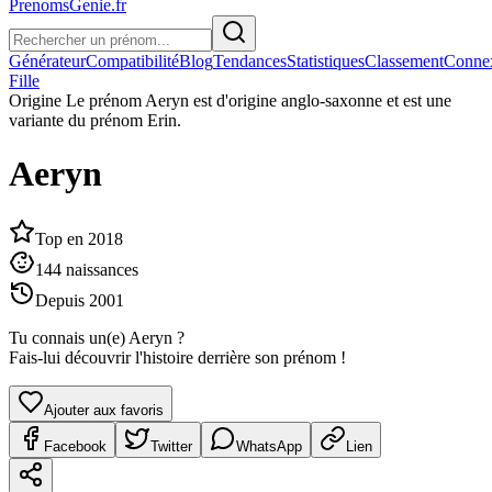
PrenomsGenie.fr
Générateur
Compatibilité
Blog
Tendances
Statistiques
Classement
Conne
Fille
Origine
Le prénom Aeryn est d'origine anglo-saxonne et est une
variante du prénom Erin.
Aeryn
Top en
2018
144
naissances
Depuis
2001
Tu connais un(e)
Aeryn
?
Fais-lui découvrir l'histoire derrière son prénom !
Ajouter aux favoris
Facebook
Twitter
WhatsApp
Lien