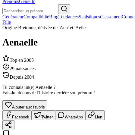
PrenomsGenie.fr
Générateur
Compatibilité
Blog
Tendances
Statistiques
Classement
Conne
Fille
Origine
Bretonne, dérivée de 'Aen' et 'Aelle'.
Aenaelle
Top en
2005
29
naissances
Depuis
2004
Tu connais un(e)
Aenaelle
?
Fais-lui découvrir l'histoire derrière son prénom !
Ajouter aux favoris
Facebook
Twitter
WhatsApp
Lien