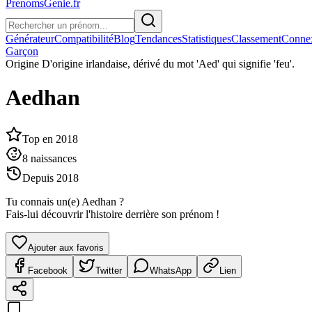
PrenomsGenie.fr
Générateur
Compatibilité
Blog
Tendances
Statistiques
Classement
Conne
Garçon
Origine
D'origine irlandaise, dérivé du mot 'Aed' qui signifie 'feu'.
Aedhan
Top en
2018
8
naissances
Depuis
2018
Tu connais un(e)
Aedhan
?
Fais-lui découvrir l'histoire derrière son prénom !
Ajouter aux favoris
Facebook
Twitter
WhatsApp
Lien