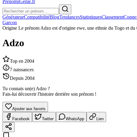
PrenomsGenie.fr
Générateur
Compatibilité
Blog
Tendances
Statistiques
Classement
Conne
Garçon
Origine
Le prénom Adzo est d'origine ewe, une ethnie du Togo et du
Adzo
Top en
2004
7
naissances
Depuis
2004
Tu connais un(e)
Adzo
?
Fais-lui découvrir l'histoire derrière son prénom !
Ajouter aux favoris
Facebook
Twitter
WhatsApp
Lien