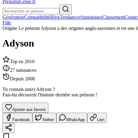
PrenomsGenie.fr
Générateur
Compatibilité
Blog
Tendances
Statistiques
Classement
Conne
Fille
Origine
Le prénom Adyson a des origines anglo-saxonnes et est une 
Adyson
Top en
2010
27
naissances
Depuis
2008
Tu connais un(e)
Adyson
?
Fais-lui découvrir l'histoire derrière son prénom !
Ajouter aux favoris
Facebook
Twitter
WhatsApp
Lien