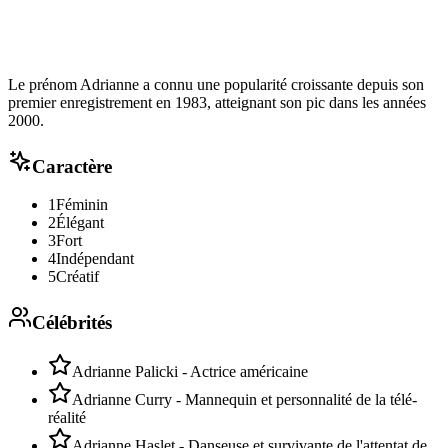
Le prénom Adrianne a connu une popularité croissante depuis son
premier enregistrement en 1983, atteignant son pic dans les années
2000.
Caractère
1
Féminin
2
Élégant
3
Fort
4
Indépendant
5
Créatif
Célébrités
Adrianne Palicki - Actrice américaine
Adrianne Curry - Mannequin et personnalité de la télé-
réalité
Adrianne Haslet - Danseuse et survivante de l'attentat de