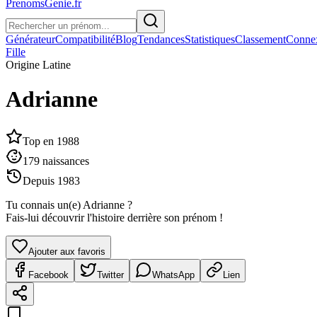
PrenomsGenie.fr
Générateur
Compatibilité
Blog
Tendances
Statistiques
Classement
Conne
Fille
Origine
Latine
Adrianne
Top en
1988
179
naissances
Depuis
1983
Tu connais un(e)
Adrianne
?
Fais-lui découvrir l'histoire derrière son prénom !
Ajouter aux favoris
Facebook
Twitter
WhatsApp
Lien