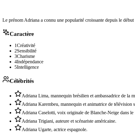
Le prénom Adriana a connu une popularité croissante depuis le début d
Caractère
1
Créativité
2
Sensibilité
3
Charisme
4
Indépendance
5
Intelligence
Célébrités
Adriana Lima, mannequin brésilien et ambassadrice de la ma
Adriana Karembeu, mannequin et animatrice de télévision 
Adriana Caselotti, voix originale de Blanche-Neige dans le 
Adriana Trigiani, auteure et scénariste américaine.
Adriana Ugarte, actrice espagnole.