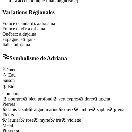
✗
accent tonique final (anglicisme)
Variations Régionales
France (standard)
:
a.dʁi.a.na
France (sud)
:
a.dɾi.a.na
Québec
:
a.dʁjɑ.na
Espagne
:
aðˈɾjana
Italie
:
adˈrjaːna
Symbolisme de
Adriana
Élément
💧
Eau
Saison
☀️
Été
Couleurs
🎨
pourpre
🎨
bleu profond
🎨
vert cyprès
🎨
doré
🎨
argent
Pierres
💎
lapis-lazuli
💎
aigue-marine
💎
onyx
💎
ambre
💎
saphir
💎
grenat
Fleurs
🌺
laurier
🌺
rose
🌺
myrte
🌺
iris
🌺
violette
Métal
⚙️
argent