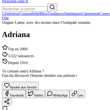
PrenomsGenie.fr
Générateur
Compatibilité
Blog
Tendances
Statistiques
Classement
Conne
Fille
Origine
Latine, avec des racines dans l'Antiquité romaine.
Adriana
Top en
2000
3,322
naissances
Depuis
1910
Tu connais un(e)
Adriana
?
Fais-lui découvrir l'histoire derrière son prénom !
Ajouter aux favoris
Facebook
Twitter
WhatsApp
Lien