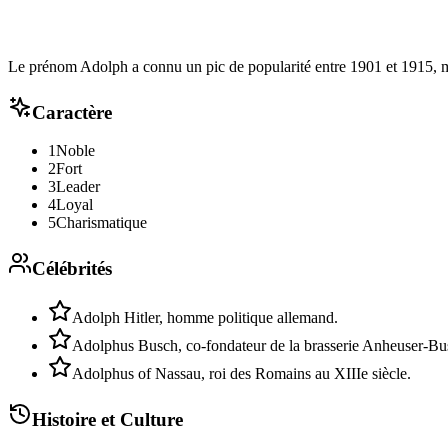
Le prénom Adolph a connu un pic de popularité entre 1901 et 1915, mai
Caractère
1
Noble
2
Fort
3
Leader
4
Loyal
5
Charismatique
Célébrités
Adolph Hitler, homme politique allemand.
Adolphus Busch, co-fondateur de la brasserie Anheuser-Bu
Adolphus of Nassau, roi des Romains au XIIIe siècle.
Histoire et Culture