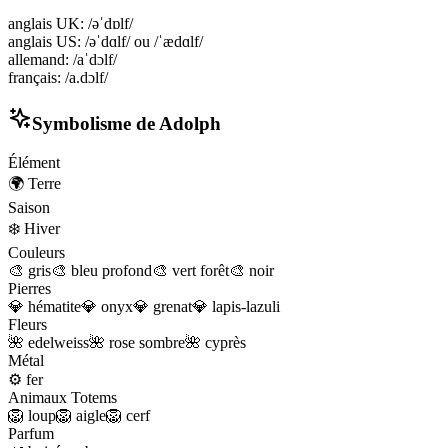
anglais UK
:
/əˈdɒlf/
anglais US
:
/əˈdɑlf/ ou /ˈædɑlf/
allemand
:
/aˈdɔlf/
français
:
/a.dɔlf/
Symbolisme de
Adolph
Élément
🌍
Terre
Saison
❄️
Hiver
Couleurs
🎨
gris
🎨
bleu profond
🎨
vert forêt
🎨
noir
Pierres
💎
hématite
💎
onyx
💎
grenat
💎
lapis-lazuli
Fleurs
🌺
edelweiss
🌺
rose sombre
🌺
cyprès
Métal
⚙️
fer
Animaux Totems
🦁
loup
🦁
aigle
🦁
cerf
Parfum