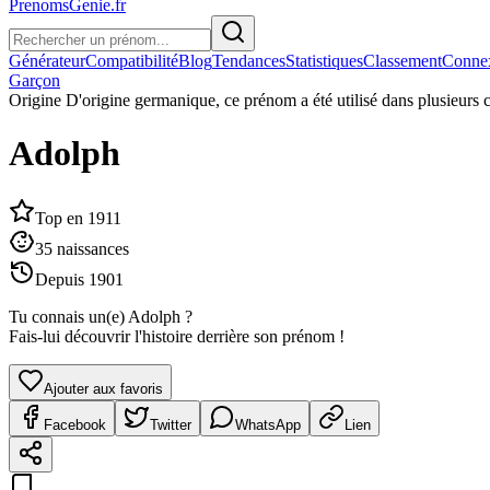
PrenomsGenie.fr
Générateur
Compatibilité
Blog
Tendances
Statistiques
Classement
Conne
Garçon
Origine
D'origine germanique, ce prénom a été utilisé dans plusieurs 
Adolph
Top en
1911
35
naissances
Depuis
1901
Tu connais un(e)
Adolph
?
Fais-lui découvrir l'histoire derrière son prénom !
Ajouter aux favoris
Facebook
Twitter
WhatsApp
Lien