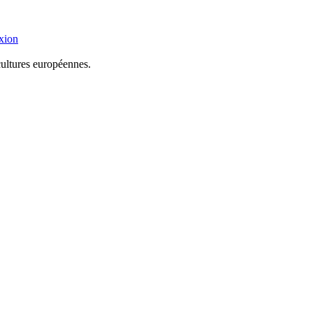
xion
cultures européennes.