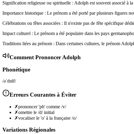
Signification religieuse ou spirituelle : Adolph est souvent associé à l
Importance historique : Le prénom a été porté par plusieurs figures no
Célébrations ou fêtes associées : Il n'existe pas de fête spécifique déd
Impact culturel : Le prénom a été populaire dans les pays germanophones
Traditions liées au prénom : Dans certaines cultures, le prénom Adolph
Comment Prononcer
Adolph
Phonétique
/əˈdɒlf/
Erreurs Courantes à Éviter
✗
prononcer 'ph' comme /v/
✗
omettre le /d/ initial
✗
vocaliser le 'o' à la française /o/
Variations Régionales