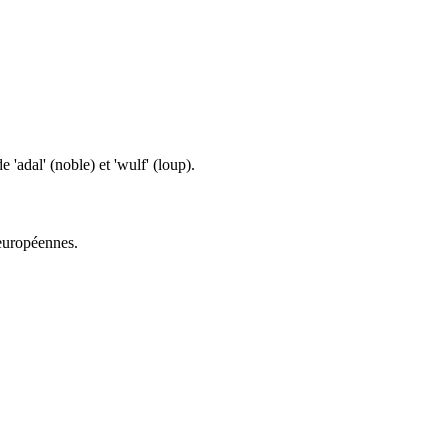
'adal' (noble) et 'wulf' (loup).
 européennes.