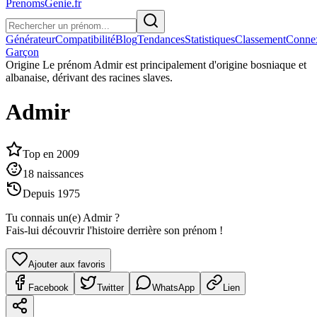
PrenomsGenie.fr
Générateur
Compatibilité
Blog
Tendances
Statistiques
Classement
Conne
Garçon
Origine
Le prénom Admir est principalement d'origine bosniaque et
albanaise, dérivant des racines slaves.
Admir
Top en
2009
18
naissances
Depuis
1975
Tu connais un(e)
Admir
?
Fais-lui découvrir l'histoire derrière son prénom !
Ajouter aux favoris
Facebook
Twitter
WhatsApp
Lien