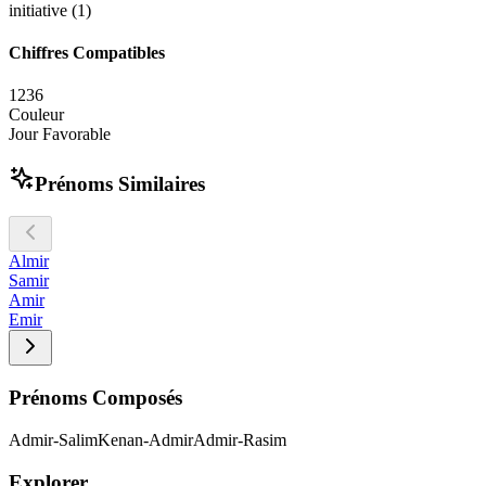
initiative (1)
Chiffres Compatibles
1
2
3
6
Couleur
Jour Favorable
Prénoms Similaires
Almir
Samir
Amir
Emir
Prénoms Composés
Admir-Salim
Kenan-Admir
Admir-Rasim
Explorer