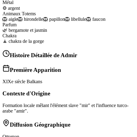
Métal
⚙️
argent
Animaux Totems
🦁
aigle
🦁
hirondelle
🦁
papillon
🦁
libellule
🦁
faucon
Parfum
🌿
bergamote et jasmin
Chakra
🧘
chakra de la gorge
Histoire Détaillée de
Admir
Première Apparition
XIXe siècle Balkans
Contexte d'Origine
Formation locale mêlant l'élément slave "mir" et l'influence turco-
arabe "amir".
Diffusion Géographique
Ottoman