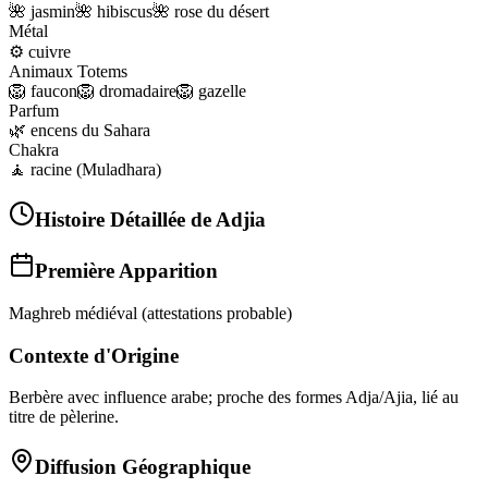
🌺
jasmin
🌺
hibiscus
🌺
rose du désert
Métal
⚙️
cuivre
Animaux Totems
🦁
faucon
🦁
dromadaire
🦁
gazelle
Parfum
🌿
encens du Sahara
Chakra
🧘
racine (Muladhara)
Histoire Détaillée de
Adjia
Première Apparition
Maghreb médiéval (attestations probable)
Contexte d'Origine
Berbère avec influence arabe; proche des formes Adja/Ajia, lié au
titre de pèlerine.
Diffusion Géographique