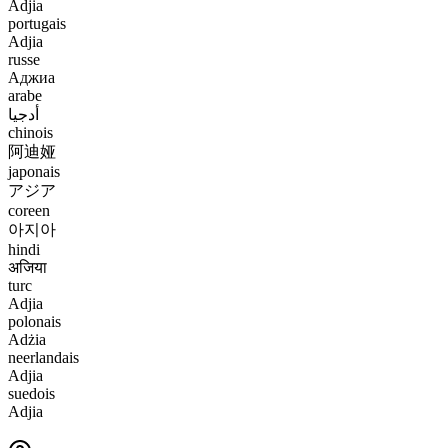
Adjia
portugais
Adjia
russe
Аджиа
arabe
أدجيا
chinois
阿迪娅
japonais
アジア
coreen
아지아
hindi
अजिया
turc
Adjia
polonais
Adżia
neerlandais
Adjia
suedois
Adjia