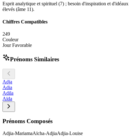
Esprit analytique et spirituel (7) ; besoin d'inspiration et d'idéaux
élevés (âme 11).
Chiffres Compatibles
2
4
9
Couleur
Jour Favorable
Prénoms Similaires
Adja
Adia
Adila
Aïda
Prénoms Composés
Adjia-Mariama
Aïcha-Adjia
Adjia-Louise