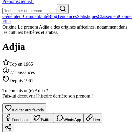
PrenomsGenie.fr
Générateur
Compatibilité
Blog
Tendances
Statistiques
Classement
Conne
Fille
Origine
Le prénom Adjia a des origines africaines, notamment dans
les cultures berbères et arabes.
Adjia
Top en
1965
27
naissances
Depuis
1961
Tu connais un(e)
Adjia
?
Fais-lui découvrir l'histoire derrière son prénom !
Ajouter aux favoris
Facebook
Twitter
WhatsApp
Lien