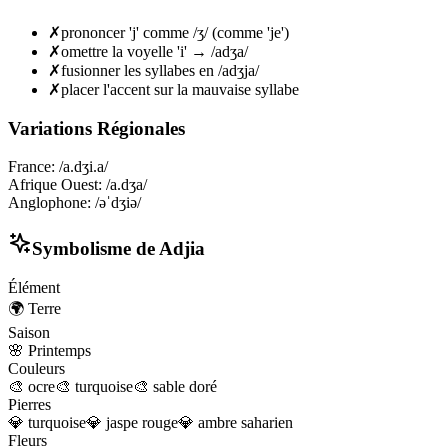
✗
prononcer 'j' comme /ʒ/ (comme 'je')
✗
omettre la voyelle 'i' → /adʒa/
✗
fusionner les syllabes en /adʒja/
✗
placer l'accent sur la mauvaise syllabe
Variations Régionales
France
:
/a.dʒi.a/
Afrique Ouest
:
/a.dʒa/
Anglophone
:
/əˈdʒiə/
Symbolisme de
Adjia
Élément
🌍
Terre
Saison
🌸
Printemps
Couleurs
🎨
ocre
🎨
turquoise
🎨
sable doré
Pierres
💎
turquoise
💎
jaspe rouge
💎
ambre saharien
Fleurs