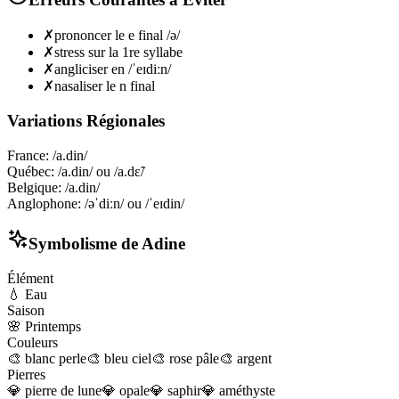
✗
prononcer le e final /ə/
✗
stress sur la 1re syllabe
✗
angliciser en /ˈeɪdiːn/
✗
nasaliser le n final
Variations Régionales
France
:
/a.din/
Québec
:
/a.din/ ou /a.dɛ̃/
Belgique
:
/a.din/
Anglophone
:
/əˈdiːn/ ou /ˈeɪdin/
Symbolisme de
Adine
Élément
💧
Eau
Saison
🌸
Printemps
Couleurs
🎨
blanc perle
🎨
bleu ciel
🎨
rose pâle
🎨
argent
Pierres
💎
pierre de lune
💎
opale
💎
saphir
💎
améthyste