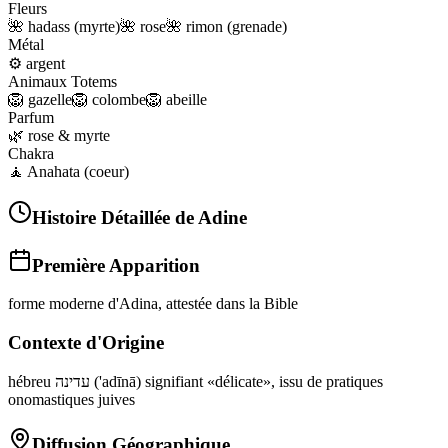
Fleurs
🌺
hadass (myrte)
🌺
rose
🌺
rimon (grenade)
Métal
⚙️
argent
Animaux Totems
🦁
gazelle
🦁
colombe
🦁
abeille
Parfum
🌿
rose & myrte
Chakra
🧘
Anahata (coeur)
Histoire Détaillée de
Adine
Première Apparition
forme moderne d'Adina, attestée dans la Bible
Contexte d'Origine
hébreu עדינה ('adīnā) signifiant «délicate», issu de pratiques
onomastiques juives
Diffusion Géographique