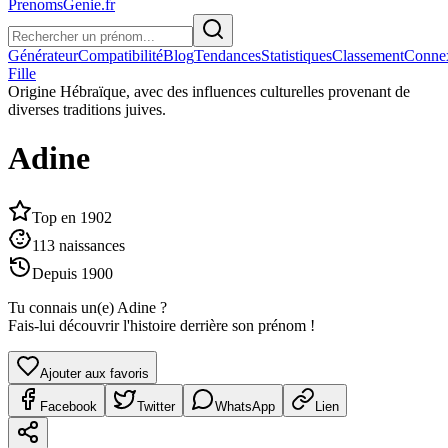
PrenomsGenie.fr
Générateur
Compatibilité
Blog
Tendances
Statistiques
Classement
Conne
Fille
Origine
Hébraïque, avec des influences culturelles provenant de
diverses traditions juives.
Adine
Top en
1902
113
naissances
Depuis
1900
Tu connais un(e)
Adine
?
Fais-lui découvrir l'histoire derrière son prénom !
Ajouter aux favoris
Facebook
Twitter
WhatsApp
Lien