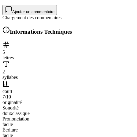
Ajouter un commentaire
Chargement des commentaires...
Informations Techniques
5
lettres
2
syllabes
court
7
/10
originalité
Sonorité
doux
classique
Prononciation
facile
Écriture
facile