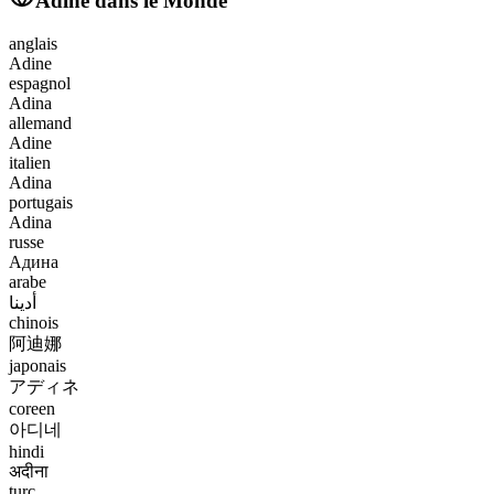
Adine
dans le Monde
anglais
Adine
espagnol
Adina
allemand
Adine
italien
Adina
portugais
Adina
russe
Адина
arabe
أدينا
chinois
阿迪娜
japonais
アディネ
coreen
아디네
hindi
अदीना
turc