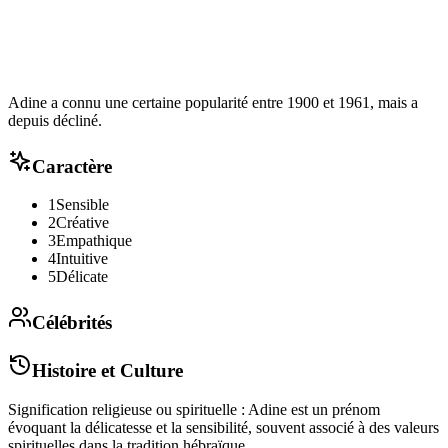
Adine a connu une certaine popularité entre 1900 et 1961, mais a
depuis décliné.
Caractère
1
Sensible
2
Créative
3
Empathique
4
Intuitive
5
Délicate
Célébrités
Histoire et Culture
Signification religieuse ou spirituelle : Adine est un prénom
évoquant la délicatesse et la sensibilité, souvent associé à des valeurs
spirituelles dans la tradition hébraïque.