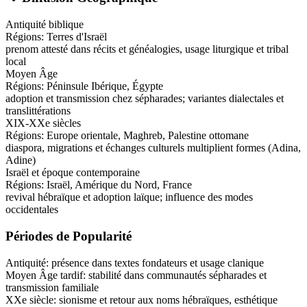
Antiquité biblique
Régions:
Terres d'Israël
prenom attesté dans récits et généalogies, usage liturgique et tribal
local
Moyen Âge
Régions:
Péninsule Ibérique, Égypte
adoption et transmission chez sépharades; variantes dialectales et
translittérations
XIX-XXe siècles
Régions:
Europe orientale, Maghreb, Palestine ottomane
diaspora, migrations et échanges culturels multiplient formes (Adina,
Adine)
Israël et époque contemporaine
Régions:
Israël, Amérique du Nord, France
revival hébraïque et adoption laïque; influence des modes
occidentales
Périodes de Popularité
Antiquité
:
présence dans textes fondateurs et usage clanique
Moyen Âge tardif
:
stabilité dans communautés sépharades et
transmission familiale
XXe siècle
:
sionisme et retour aux noms hébraïques, esthétique